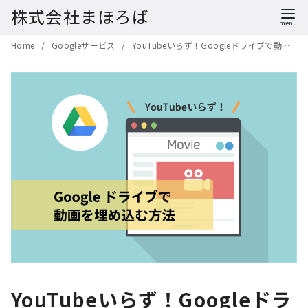
株式会社まほろば
コ
Home
Googleサービス
YouTubeいらず！Googleドライブで動画を埋め込む方法
ン
テ
ン
ツ
へ
移
動
YouTubeいらず！Googleドラ