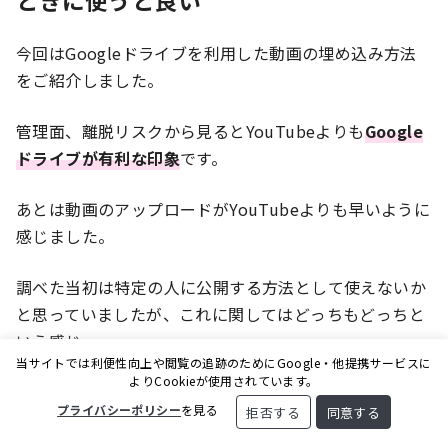
今回はGoogleドライブを利用した動画の埋め込み方法
をご紹介しました。
管理面、離脱リスクから見るとYouTubeよりも
Google
ドライブが有利な印象
です。
あとは動画のアップロードがYouTubeよりも早いように
感じました。
調べた当初は特定の人に公開する方法として使えないか
と思っていましたが、これに関してはどっちもどっちと
いう感じ。
当サイトでは利便性向上や閲覧の追跡のためにGoogle・他提携サービスに
よりCookieが使用されています。
YouTubeの限定公開もGoogleドライブも
リンクを知ら
プライバシーポリシー
を見る
拒否する
同意する
れてしまったらダメ
です。