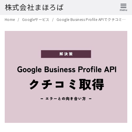
株式会社まほろば
コ
Home
Googleサービス
Google Business Profile APIでクチコミ取得→エラー多発【解決策】
ン
テ
ン
ツ
へ
移
動