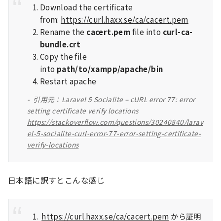
Download the certificate
from:
https://curl.haxx.se/ca/cacert.pem
Rename the
cacert.pem
file into
curl-ca-
bundle.crt
Copy the file
into
path/to/xampp/apache/bin
Restart apache
引用元：Laravel 5 Socialite – cURL error 77: error
setting certificate verify locations
https://stackoverflow.com/questions/30240840/larav
el-5-socialite-curl-error-77-error-setting-certificate-
verify-locations
日本語に訳すとこんな感じ
https://curl.haxx.se/ca/cacert.pem
から証明