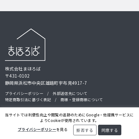
株式会社まほろば
〒431-0102
静岡県浜松市中央区雄踏町宇布見4917-7
プライバシーポリシー
/
外部送信先について
特定商取引法に基づく表記
/
商標・登録商標について
当サイトでは利便性向上や閲覧の追跡のためにGoogle・他提携サービスに
よりCookieが使用されています。
© 2018-2026
mahoroba148.com
｜ This site is protected by
プライバシーポリシー
を見る
拒否する
同意する
reCAPTCHA and the Google
Privacy Policy
and
Terms of Service
apply.