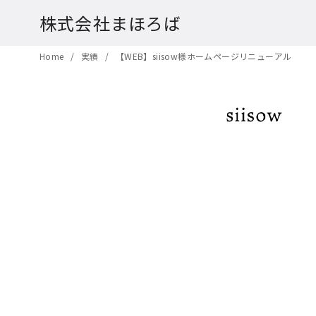
株式会社まほろば
コ
Home
実績
【WEB】siisow様ホームページリニューアル
ン
テ
ン
ツ
へ
移
動