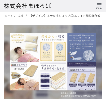
株式会社まほろば
コ
Home
実績
【デザイン】ホテル枕ショップ様ECサイト用画像作成
ン
テ
ン
ツ
へ
移
動