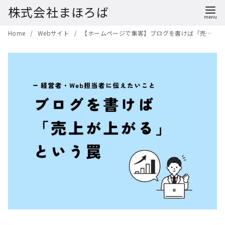
株式会社まほろば
コ
Home
Webサイト
【ホームページで集客】ブログを書けば「売上が上がる」という罠（コンテンツマーケティング）
ン
テ
ン
ツ
へ
移
動